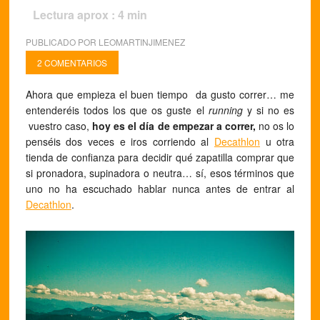
Lectura aprox :
4
min
PUBLICADO POR
LEOMARTINJIMENEZ
2 COMENTARIOS
Ahora que empieza el buen tiempo da gusto correr… me
entenderéis todos los que os guste el
running
y si no es
vuestro caso,
hoy es el día de empezar a correr,
no os lo
penséis dos veces e iros corriendo al
Decathlon
u otra
tienda de confianza para decidir qué zapatilla comprar que
si pronadora, supinadora o neutra… sí, esos términos que
uno no ha escuchado hablar nunca antes de entrar al
Decathlon
.