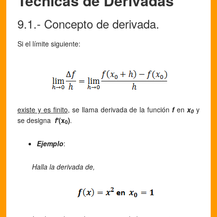
Técnicas de Derivadas
9.1.- Concepto de derivada.
Si el límite siguiente:
existe y es finito
, se llama derivada de la función
f
en
x
y
0
se designa
f
′(x
)
.
0
Ejemplo
:
Halla la derivada de,