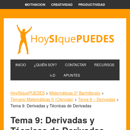
MOTIVACION
CREATIVIDAD
PRODUCTIVIDAD
INICIO
¿QUIÉN SOY?
CONTACTAR
RECURSOS
I+D
APUNTES
HoySIquePUEDES
>
Matemáticas 2º Bachillerato
>
Temario Matemáticas II (Ciencias)
>
Tema 9 – Derivadas
>
Tema 9: Derivadas y Técnicas de Derivadas
Tema 9: Derivadas y