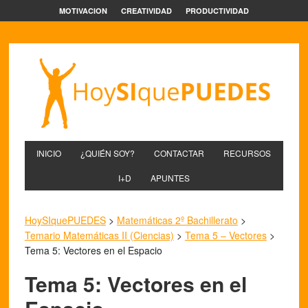
MOTIVACION
CREATIVIDAD
PRODUCTIVIDAD
INICIO
¿QUIÉN SOY?
CONTACTAR
RECURSOS
I+D
APUNTES
HoySIquePUEDES
>
Matemáticas 2º Bachillerato
>
Temario Matemáticas II (Ciencias)
>
Tema 5 – Vectores
>
Tema 5: Vectores en el Espacio
Tema 5: Vectores en el