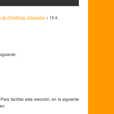
de Primitivas. Integrales
>
12.4.
siguiente:
 Para facilitar esta elección, en la siguiente
so: