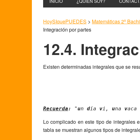
INICIO
¿QUIÉN SOY?
CONTACT
HoySIquePUEDES
>
Matemáticas 2º Bachil
Integración por partes
12.4. Integra
Existen determinadas integrales que se resue
Recuerda
:
"
u
n 
d
ía 
v
i, 
u
na 
v
aca 
Lo complicado en este tipo de integrales e
tabla se muestran algunos tipos de integral