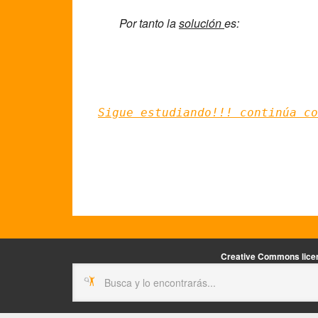
Por tanto la
solución
es:
Sigue estudiando!!! continúa co
Creative Commons licen