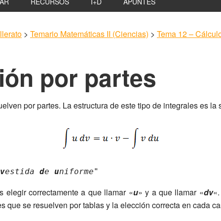
AR
RECURSOS
I+D
APUNTES
lerato
>
Temario Matemáticas II (Ciencias)
>
Tema 12 – Cálculo 
ción por partes
lven por partes. La estructura de este tipo de integrales es la 
v
estida 
d
e 
u
niforme"
s elegir correctamente a que llamar «
u
» y a que llamar «
dv
«.
es que se resuelven por tablas y la elección correcta en cada ca