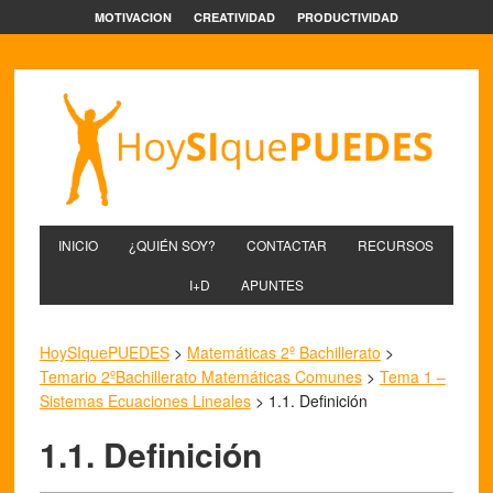
MOTIVACION
CREATIVIDAD
PRODUCTIVIDAD
INICIO
¿QUIÉN SOY?
CONTACTAR
RECURSOS
I+D
APUNTES
HoySIquePUEDES
>
Matemáticas 2º Bachillerato
>
Temario 2ºBachillerato Matemáticas Comunes
>
Tema 1 –
Sistemas Ecuaciones Lineales
>
1.1. Definición
1.1. Definición