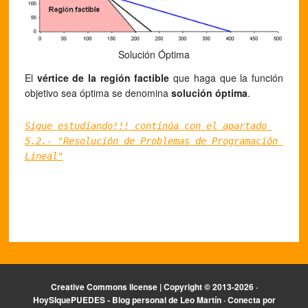
Solución Óptima
El
vértice de la región factible
que haga que la función
objetivo sea óptima se denomina
solución óptima
.
Sigue estudiando!!! continúa con el apartado 
5.2.- "Resolución de Problemas de Programación 
Lineal"
Creative Commons license | Copyright ©
2013-2026 ·
HoySIquePUEDES - Blog personal de Leo Martín ·
Conecta por