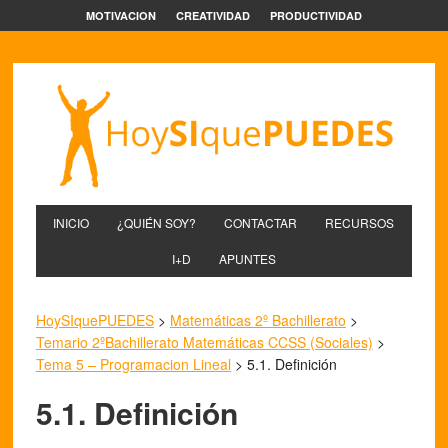
MOTIVACION
CREATIVIDAD
PRODUCTIVIDAD
INICIO
¿QUIÉN SOY?
CONTACTAR
RECURSOS
I+D
APUNTES
HoySIquePUEDES
>
Matemáticas 2º Bachillerato
>
Temario 2ºBachillerato Matemáticas CCSS (Sociales)
>
Tema 5 – Programacion Lineal
>
5.1. Definición
5.1. Definición